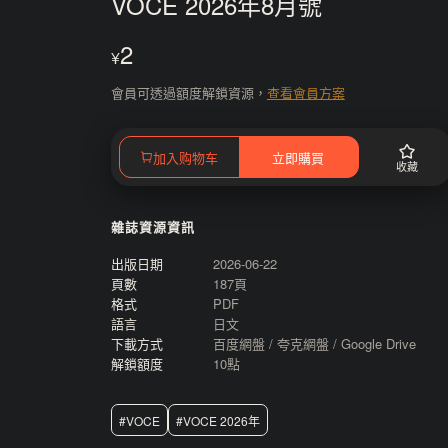
VOCE 2026年8月號
2
¥
會員可透過額度解鎖資源，
查看會員方案
加入购物车
立即購買
收藏
雜誌資源資訊
出版日期
2026-06-22
頁數
187頁
格式
PDF
語言
日文
下載方式
百度網盤 / 夸克網盤 / Google Drive
解鎖額度
10點
#VOCE
#VOCE 2026年