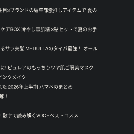
ル 注目3ブランドの編集部激推しアイテムで 夏の
ンケアBOX 冷やし雪肌精 3點セットで夏のお手
サラ美髪 MEDULLAのタイパ最強！ オール
に! ピュレアのもっちりツヤ肌ご褒美マスク
夏のピンクメイク
えてくれた 2026年上半期 ハマベのまとめ
等！
! 數字で読み解くVOCEベストコスメ