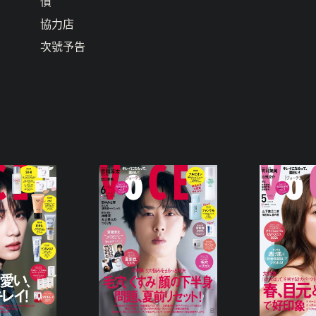
慣
協力店
次號予告