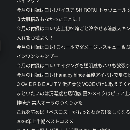
ルインワン
今月の付録はコレ! バイユア SHIRORU トゥヴェー
３大肌悩みもなかったことに！
今月の付録はコレ! 史上初!? 箱ごと冷やせる涼感スキ
入れを心地よく！
今月の付録はコレ! これ一本でダメージレスキュー＆ぷる
インワンシャンプー
今月の付録はコレ! エイジングも透明感もハリも欲張り
今月の付録はコレ! hana by hince 萬能アイパレで
C OV E R B E AU T Y 浜辺美波 VOCEだけに教
まといたいのは清潔感と透明感 夏のメイクはピュア上
神崎恵 美人オーラのつくりかた
これを読めば「ベスコス」がもっとわかる! 楽しくなる
2026年上半期ベストコスメ