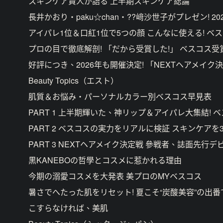
スキンケア賢人が語る 上半期スキンケア総論
長井かおり・paku☆chan・??﨑沙世子がプレゼン! 
アイパレ1位＆口紅1位で5つの顔 こんなに使える! ベ
プロの目で徹底解剖! 「だから受賞した!」 ベスコス
好評につき、2026年も開催決定! 「NEXTヘアメイ
Beauty Topics（エスト）
肌質＆お悩み・パーソナルカラー別ベスコス早見表
PART 1 上半期輝いた、神リップ＆アイパレ大集結!
PART 2 ベスコスの実力をリアルに検証 スキンケアを
PART 3 NEXTヘアメイク決定戦 參戦者、誌面先行デ
黒KANEBOの哲學とコスメに惹かれる理由
今期の溺愛コスメを大発表 美プロのMYベスコス
暑さでへたった肌をリセット! 夏こそ“炭酸美容”の出番
こすらなければ、美肌