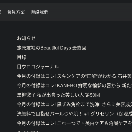
集
會員方案
聯絡我們
お知らせ
蛯原友裡のBeautiful Days 最終回
目錄
目ウロコジャーナル
今月の付録はコレ! スキンケアの”正解”がわかる 石井美
今月の付録はコレ! KANEBO 鮮明な輪郭の唇から 新
黒柳徹子 私が出會った美しい人 第50回
今月の付録はコレ! 黒ずみ角栓まで洗浄! さらに美容成
洗顔料で目指せパールつや肌！ ※1 グリセリン（保溼成
今月の付録はコレ! これ一つで、美白ケア＆角層ケアを