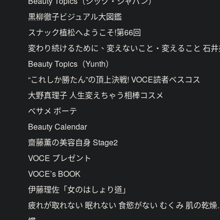
Beauty Topics（シック・ジャパン）
黒柳徹子ビジュアル大図鑑
スナック植松へようこそ!第66回
変わり続けるために、変えないこと・変えること 石井
Beauty Topics（Yunth）
“これしか勝たん”の頂上決戦! VOCE読者ベスコス
大野真理子 人生変えちゃう相棒コスメ
べサメ ボーテ
Beauty Calendar
齋藤薫の美容自身 Stage2
VOCE プレゼント
VOCE’s BOOK
伊藤理佐「女のはしょり道」
疲れが取れない 眠れない 食慾がない むくみ 肌の乾燥