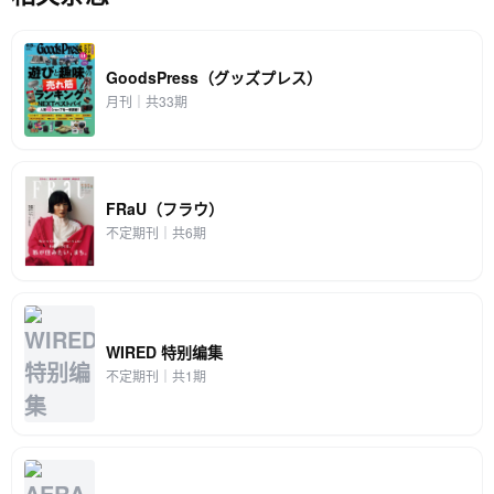
GoodsPress（グッズプレス）
月刊｜共33期
FRaU（フラウ）
不定期刊｜共6期
WIRED 特别编集
不定期刊｜共1期