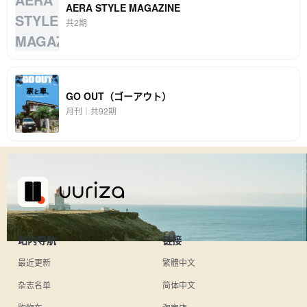
AERA STYLE MAGAZINE
共2期
GO OUT（ゴーアウト）
月刊｜共92期
站内导航
链接
最近更新
繁體中文
杂志名单
简体中文