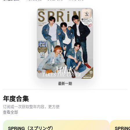
最新一期
年度合集
订阅或一次获取整年内容，更方便
查看全部
SPRiNG（スプリング）
SPRi