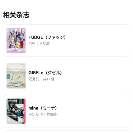
相关杂志
FUDGE（ファッジ）
月刊｜共53期
GISELe（ジゼル）
双月刊｜共47期
mina（ミーナ）
不定期刊｜共65期