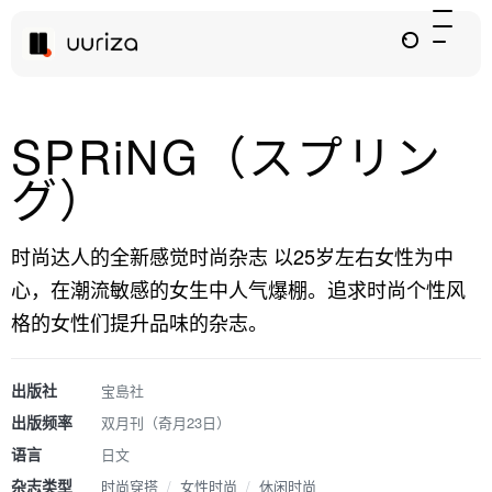
SPRiNG（スプリン
グ）
时尚达人的全新感觉时尚杂志 以25岁左右女性为中
心，在潮流敏感的女生中人气爆棚。追求时尚个性风
格的女性们提升品味的杂志。
出版社
宝島社
出版频率
双月刊（奇月23日）
语言
日文
杂志类型
时尚穿搭
/
女性时尚
/
休闲时尚