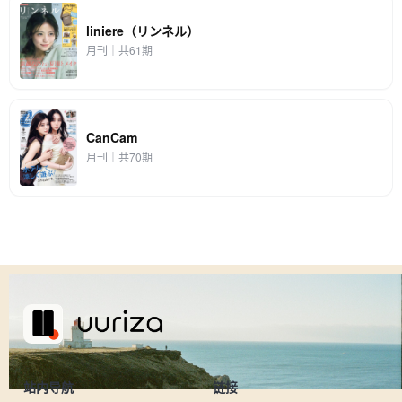
liniere（リンネル）
月刊｜共61期
CanCam
月刊｜共70期
站内导航
链接