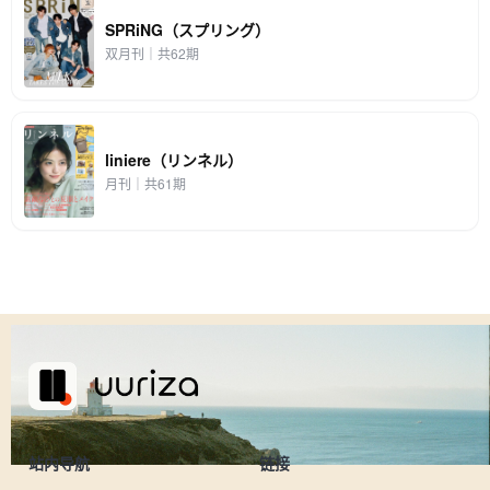
SPRiNG（スプリング）
双月刊｜共62期
liniere（リンネル）
月刊｜共61期
站内导航
链接