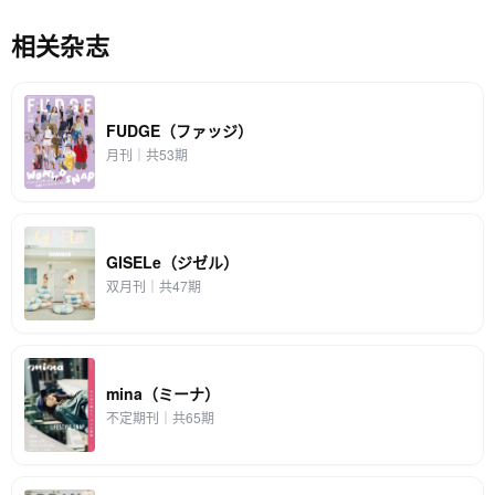
相关杂志
FUDGE（ファッジ）
月刊｜共53期
GISELe（ジゼル）
双月刊｜共47期
mina（ミーナ）
不定期刊｜共65期