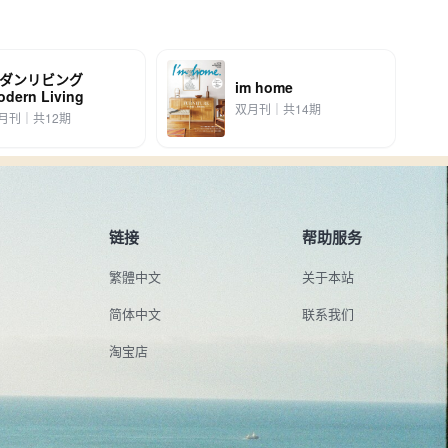
ダンリビング
im home
odern Living
双月刊｜共14期
月刊｜共12期
链接
帮助服务
繁體中文
关于本站
简体中文
联系我们
淘宝店