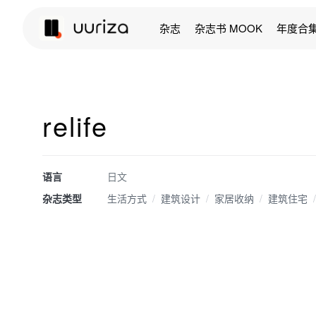
杂志
杂志书 MOOK
年度合
relife
语言
日文
杂志类型
生活方式
/
建筑设计
/
家居收纳
/
建筑住宅
/