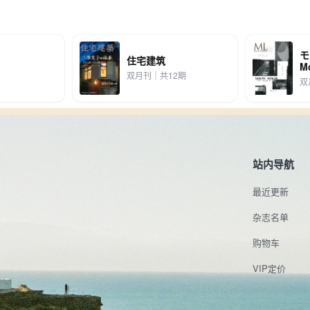
モ
住宅建筑
M
双月刊｜共12期
双
站内导航
最近更新
杂志名单
购物车
VIP定价