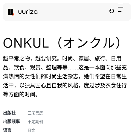
ONKUL（オンクル）
越平常之物，越要讲究。时尚、家居、旅行、日用
品、饮食、观赏、整理等等……这是一本面向那些充
满热情的女性们的时尚生活杂志，她们希望在日常生
活中，以独具匠心且自我的风格，度过涉及衣食住行
等方面的时间。
出版社
三栄書房
出版频率
不定期刊
语言
日文