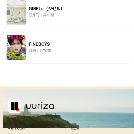
GISELe（ジゼル）
双月刊｜共47期
FINEBOYS
月刊｜共70期
站内导航
链接