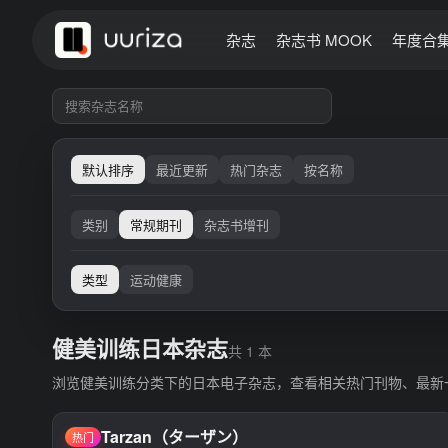
杂志
杂志书 MOOK
年度合
默认排序
最近更新
热门杂志
按名称
类别
常规期刊
杂志书增刊
类型
运动健康
健美训练日本杂志
共 1 本
浏览健美训练分类下的日本电子杂志，查看相关热门刊物、最新
Tarzan（ターザン）
热门