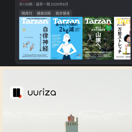
共109期｜最新一期·
2026年8月
隔周刊
健美训练
跑步健身