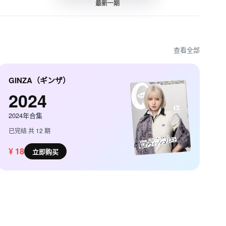
最新一期
查看全部
GINZA（ギンザ）
2024
2024年合集
已完结 共 12 期
¥ 18
立即购买