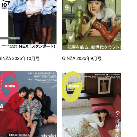
GINZA 2025年10月号
GINZA 2025年9月号