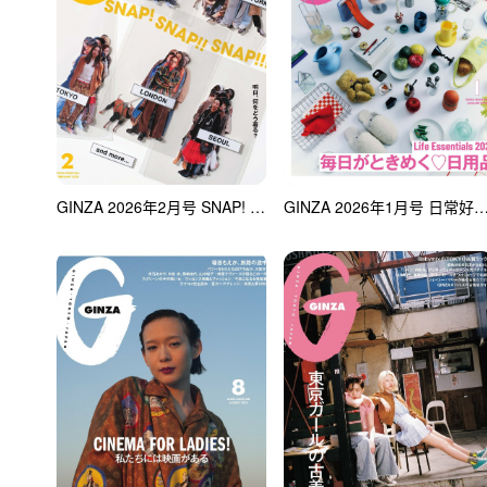
GINZA 2026年2月号 SNAP! SNAP!! SNAP!!!穿衣灵感特集
GINZA 2026年1月号 日常