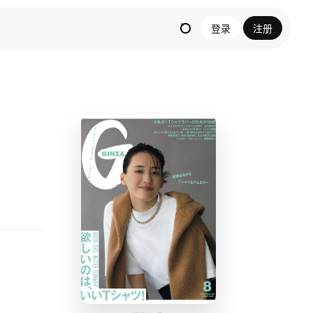
登录
注册