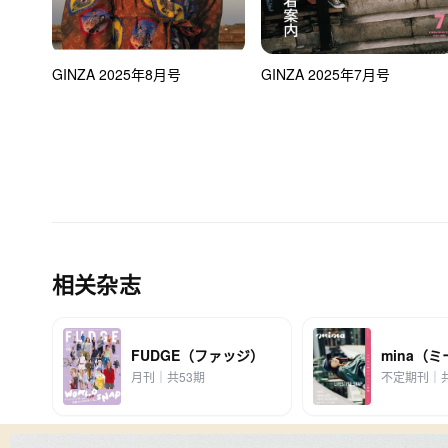
GINZA 2025年8月号
GINZA 2025年7月号
相关杂志
FUDGE（ファッジ）
mina（
月刊｜共53期
不定期刊｜共