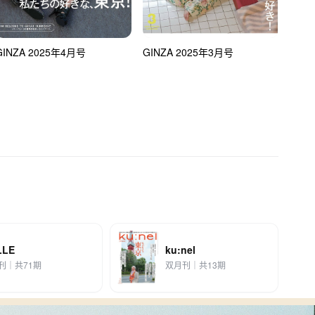
GINZA 2025年4月号
GINZA 2025年3月号
LLE
ku:nel
刊｜共71期
双月刊｜共13期