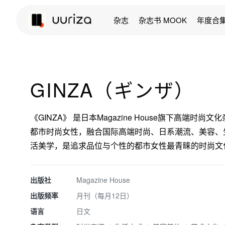
杂志
杂志书 MOOK
年度合
GINZA（ギンザ）
《GINZA》 是日本Magazine House旗下高端时
都市时尚女性，融合国际高端时尚、日系潮流、美容、
活美学，是追求品位与个性的都市女性最青睐的时尚文
出版社
Magazine House
出版频率
月刊（每月12日）
语言
日文