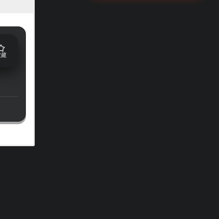
收藏
漂亮的美
新发型，
的发型与