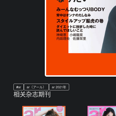
ar
ar（アール）
ar 2021年
相关杂志期刊