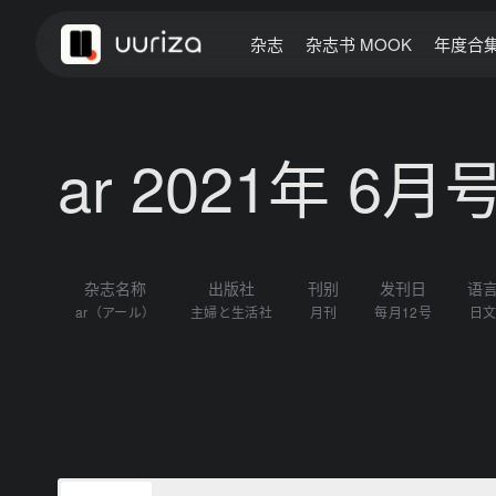
杂志
杂志书 MOOK
年度合
ar 2021年 6月
杂志名称
出版社
刊别
发刊日
语
ar（アール）
主婦と生活社
月刊
每月12号
日