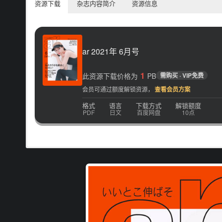
资源下载
杂志内容简介
资源信息
ar 2021年 6月号
1
此资源下载价格为
PB
需购买 · VIP免费
会员可通过额度解锁资源，
查看会员方案
格式
语言
下载方式
解锁额度
PDF
日文
百度网盘
10点
属于我的最佳发妆造型，每次剪头发都在烦恼要设计什么样的发妆
电子版日本杂志，PDF 格式，通过百度网盘下载。
容美发时尚月刊。每期内容收录将日本最知名人气美发沙龙店所推
还提供女性轻松利用几分钟自我DIY打造最俏丽的时尚魔「发」
彩妆造型展现自我魅力与风采。