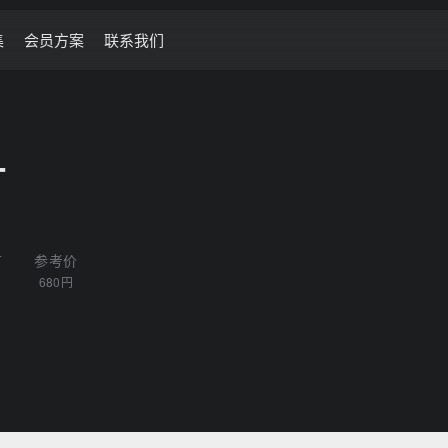
集
会员方案
联系我们
号
言
参考价
文
680円