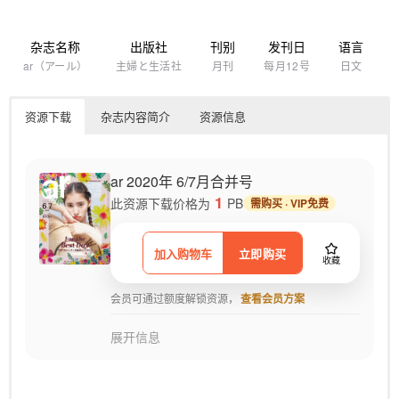
杂志名称
出版社
刊别
发刊日
语言
ar（アール）
主婦と生活社
月刊
每月12号
日文
资源下载
杂志内容简介
资源信息
ar 2020年 6/7月合并号
1
此资源下载价格为
PB
需购买 · VIP免费
加入购物车
立即购买
收藏
会员可通过额度解锁资源，
查看会员方案
展开信息