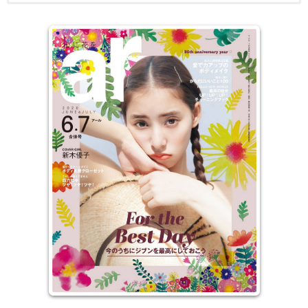
属于我的最佳发妆造型，每次剪头发都在烦恼要设计什么样的发妆造
电子版日本杂志，PDF 格式，通过百度网盘下载。
型吗？本杂志针对女性的发妆造型做最佳改造计画，一本真正能够让
自己变漂亮的美容美发时尚月刊。每期内容收录将日本最知名人气美
发沙龙店所推荐的设计发型，针对不同年龄、各行各业的俏丽女性们
寻找最适合当季的自我新发型，还提供女性轻松利用几分钟自我DIY
打造最俏丽的时尚魔「发」，让您无论是外出工作、约会谈心、或是
出席各种正式场合，都能以时下最亮眼的发型与彩妆造型展现自我魅
力与风采。