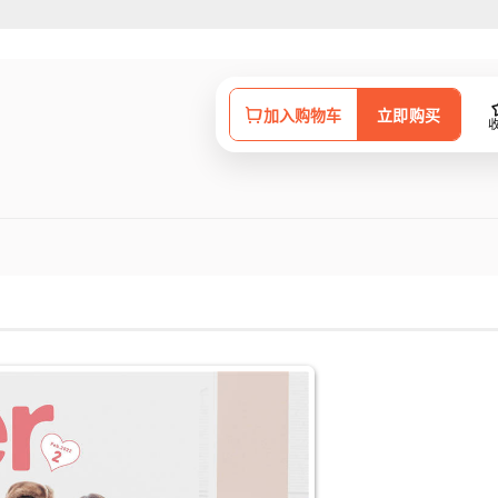
加入购物车
立即购买
 起初以「古着Mixガール」创刊，当时被定义为读者模特儿街拍杂志，2013
原宿」风格的青文字系。 《mer》主打的概念为「穿搭示范就是身边的街头女
是休闲时尚的粉丝们。 GU、Uniqlo、无印良品、WEGO、tutuanna
女都非常适合参考的女性时尚杂志。