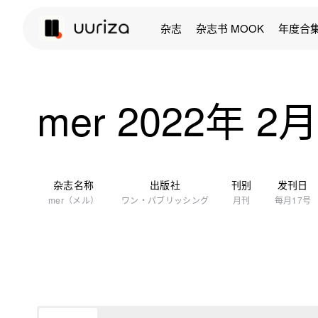
杂志
杂志书 MOOK
年度合
mer 2022年 2
杂志名称
出版社
刊别
发刊日
mer（メル）
ワン・パブリッシング
月刊
每月17号