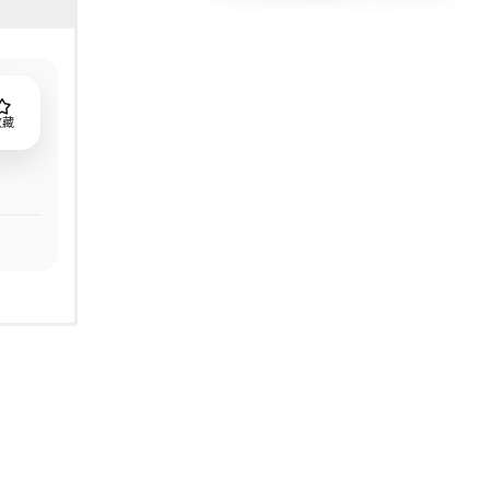
收藏
年正式改
孩们」，
等平价品牌