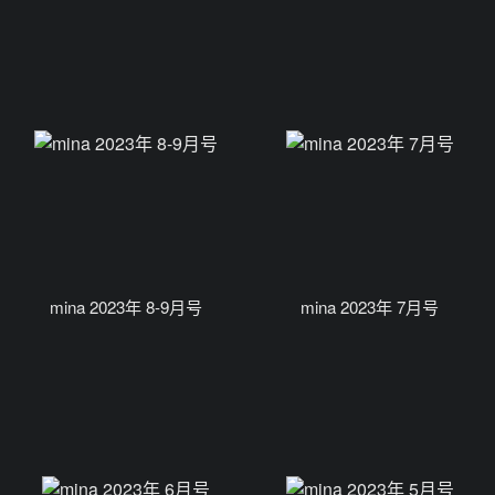
mina 2023年 8-9月号
mina 2023年 7月号