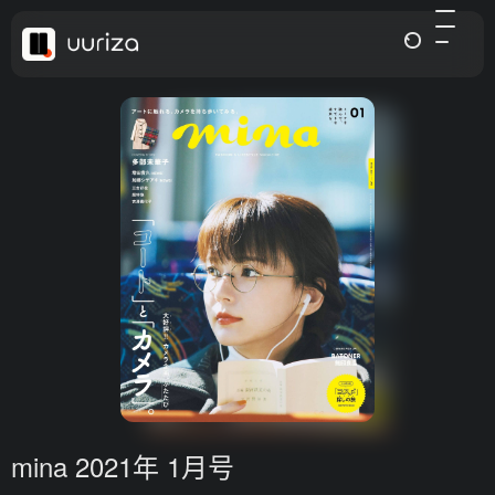
mina 2021年 1月号