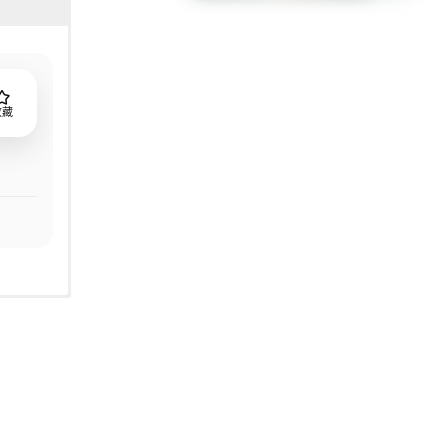
收藏
春青洋溢
…等，从
过！