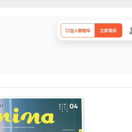
加入购物车
立即购买
购参考的人气月刊杂志，每一期内容超强力推荐的品牌风格与新作情报，让正值
是休闲假日与恋人的甜蜜约会装扮，或者是与朋友逛街购物时的新潮服饰搭配
女服饰、配件和发型彩妆搭配。一本少女们人手必备的潮流杂志，绝对不容错