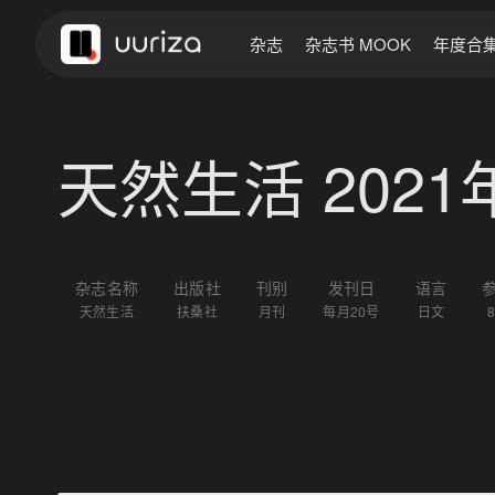
杂志
杂志书 MOOK
年度合
天然生活 2021
杂志名称
出版社
刊别
发刊日
语言
天然生活
扶桑社
月刊
每月20号
日文