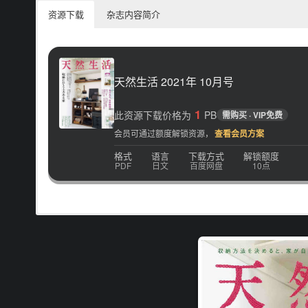
资源下载
杂志内容简介
天然生活 2021年 10月号
1
此资源下载价格为
PB
需购买 · VIP免费
会员可通过额度解锁资源，
查看会员方案
格式
语言
下载方式
解锁额度
PDF
日文
百度网盘
10点
本杂志每期以不同主题为您介绍自给自足与大自然共存的生活乐趣
趣事…等。喜爱与大自然共处的您，相信藉由这些体验与经验谈，