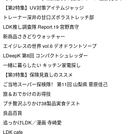
【第2特集】UV対策アイテムジャッジ
トレーナー深井の甘口ズボラストレッチ部
LDK推し調査隊 Report.19 宮野真守
新商品さきどりウォッチャー
エイジレスの世界 vol.6 デオドラントソープ
LDeepK 第8回 コンパクトシュレッダー
一緒に暮らしたい キッチン家電探し
【第3特集】保険見直しのススメ
ご当地スーパー探検隊！ 第11回 山梨県 菅原佳己
旅＆おでかけのお得技
プチ贅沢ふりかけ38製品実食テスト
良品百貨
追っかけLDK／漫画 寺崎愛
LDK cafe