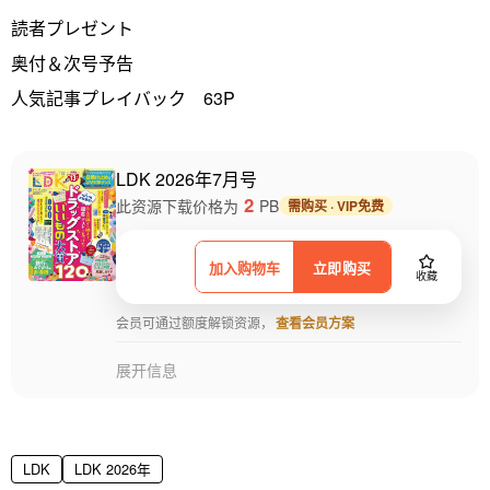
読者プレゼント
奥付＆次号予告
人気記事プレイバック 63P
LDK 2026年7月号
2
此资源下载价格为
PB
需购买 · VIP免费
加入购物车
立即购买
收藏
会员可通过额度解锁资源，
查看会员方案
展开信息
LDK
LDK 2026年