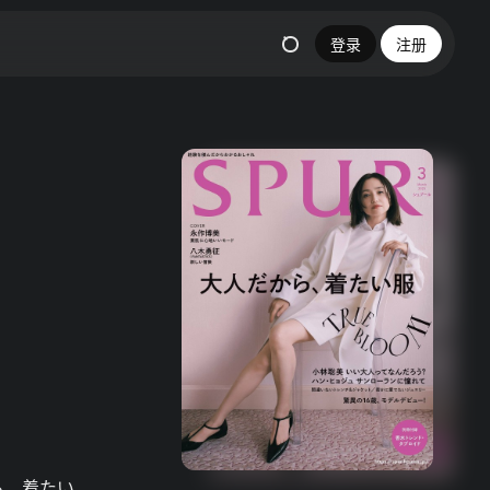
登录
注册
ら、着たい