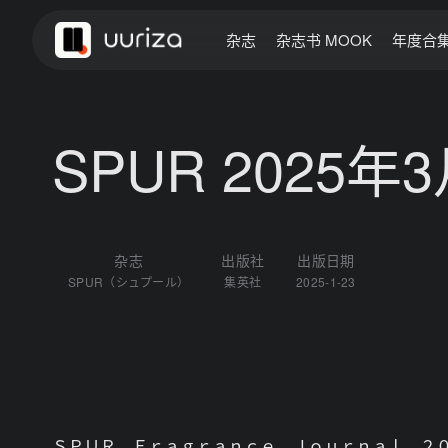
杂志
杂志书 MOOK
年度合
SPUR 2025年
杂志
出版社
出版日期
SPUR（シュプール）
集英社
2025-1-23
ＳＰＵＲ Ｆｒａｇｒａｎｃｅ Ｊｏｕｒｎａｌ ２