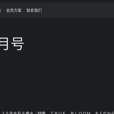
集
会员方案
联系我们
3月号
０２５年を彩る香水／特集 ＴＲＵＥ ＢＬＯＯＭ 大人だか