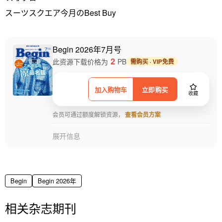
スーツスクエア今月のBest Buy
Begin 2026年7月号
2
此资源下载价格为
PB
需购买 · VIP免费
加入购物车
立即购买
收藏
会员可通过额度解锁资源，
查看会员方案
展开信息
Begin
Begin 2026年
相关杂志期刊