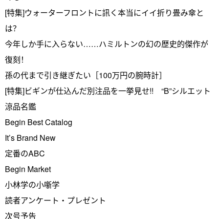
[特集]ウォーターフロントに訊く本当にイイ折り畳み傘と
は？
今年しか手に入らない……ハミルトンの幻の歴史的傑作が
復刻！
孫の代まで引き継ぎたい［100万円の腕時計］
[特集]ビギンが仕込んだ別注品を一挙見せ!! “B”シルエット
涼品名鑑
Begin Best Catalog
It’s Brand New
定番のABC
Begin Market
小林学の小噺学
読者アンケート・プレゼント
次号予告