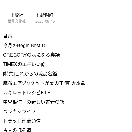
出版社
出版时间
世界文化社
2026-05-15
目录
今月のBegin Best 10
GREGORYの表になる裏話
TIMEXのエモいい話
[特集]これからの涼品名鑑
麻布エアジャケットが夏の正“爽”大本命
スキレットレシピFILE
中曽根信一の新しい古着の話
ベジカジライフ
トラッド潮流通信
古具のほそ道