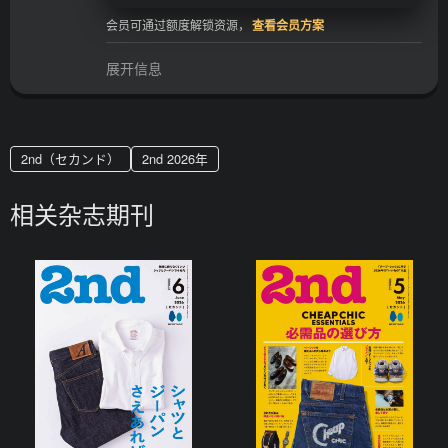
会员可通过额度解锁资源，
查看会员方案
展开信息
2nd（セカンド）
2nd 2026年
相关杂志期刊