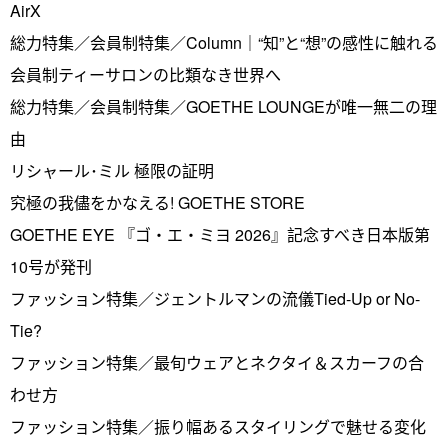
AirX
総力特集／会員制特集／Column｜“知”と“想”の感性に触れる
会員制ティーサロンの比類なき世界へ
総力特集／会員制特集／GOETHE LOUNGEが唯一無二の理
由
リシャール･ミル 極限の証明
究極の我儘をかなえる! GOETHE STORE
GOETHE EYE 『ゴ・エ・ミヨ 2026』記念すべき日本版第
10号が発刊
ファッション特集／ジェントルマンの流儀Tied-Up or No-
Tie?
ファッション特集／最旬ウェアとネクタイ＆スカーフの合
わせ方
ファッション特集／振り幅あるスタイリングで魅せる変化