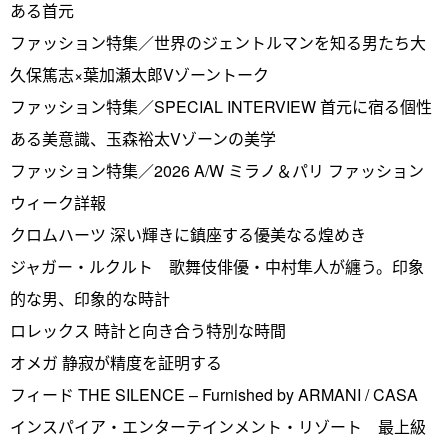
ある首元
ファッション特集／世界のジェントルマンを知る男たち大
久保篤志×葉加瀬太郎Vゾーントーク
ファッション特集／SPECIAL INTERVIEW 首元に宿る個性
ある美意識、玉森裕太Vゾーンの美学
ファッション特集／2026 A/W ミラノ＆パリ ファッション
ウィーク詳報
クロムハーツ 深い輝きに鎮座する優美なる煌めき
ジャガー・ルクルト 歌舞伎俳優・中村隼人が纏う。印象
的な男、印象的な時計
ロレックス 時計と向き合う特別な時間
オメガ 静寂が精度を証明する
フィード THE SILENCE – Furnished by ARMANI / CASA
インスパイア・エンターテインメント・リゾート 最上級