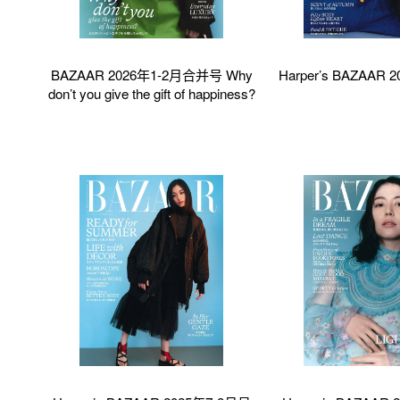
BAZAAR 2026年1-2月合并号 Why
Harper’s BAZAAR
don’t you give the gift of happiness?