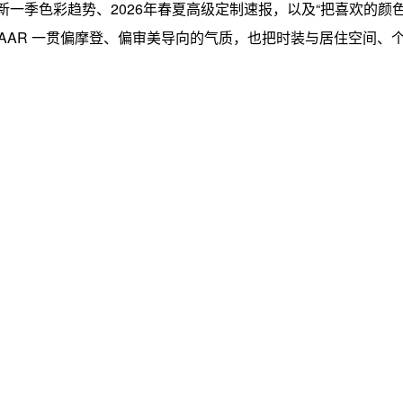
新一季色彩趋势、2026年春夏高级定制速报，以及“把喜欢的颜
ZAAR 一贯偏摩登、偏审美导向的气质，也把时装与居住空间、