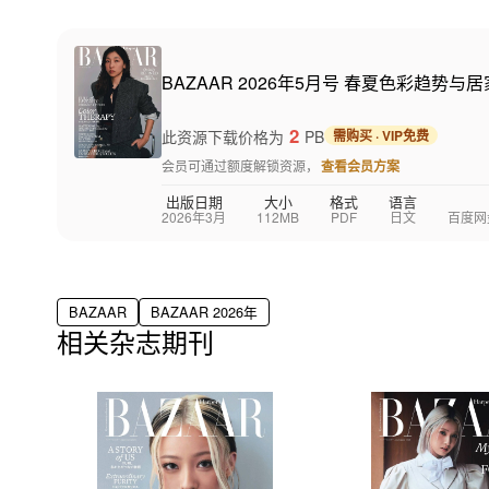
BAZAAR 2026年5月号 春夏色彩趋势与
2
此资源下载价格为
PB
需购买 · VIP免费
会员可通过额度解锁资源，
查看会员方案
出版日期
大小
格式
语言
2026年3月
112MB
PDF
日文
百度网盘
BAZAAR
BAZAAR 2026年
相关杂志期刊