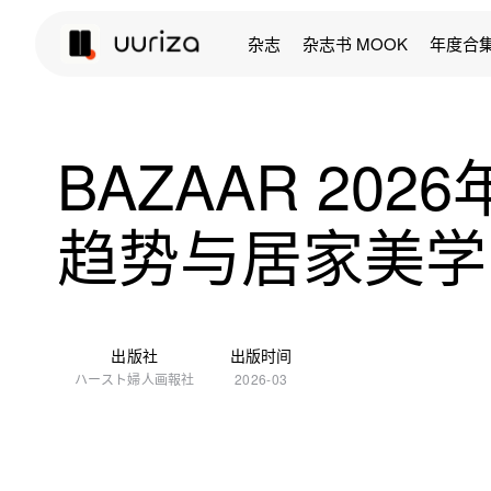
杂志
杂志书 MOOK
年度合
BAZAAR 20
趋势与居家美学
出版社
出版时间
ハースト婦人画報社
2026-03