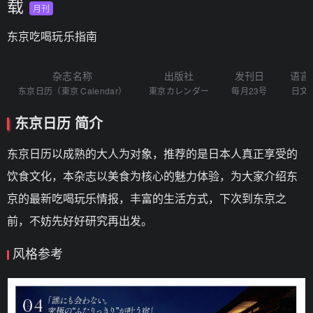
载
月刊
东京吃喝玩乐指南
杂志名称
出版社
发刊日
语言
东京日历（東京 Calendar）
東京カレンダー
每月23号
日文
东京日历 简介
东京日历以成熟的大人为对象，推荐的是日本人真正享受的
饮食文化，本杂志以美食为核心的魅力体验，为大家介绍东
京的最新吃喝玩乐情报，丰富的生活方式，下次到东京之
前，不妨先好好研究再出发。
风格参考