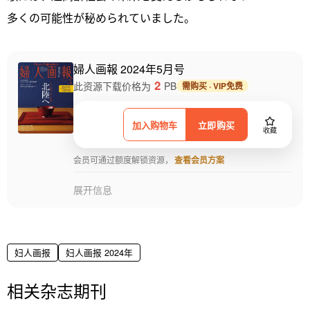
多くの可能性が秘められていました。
婦人画報 2024年5月号
2
此资源下载价格为
PB
需购买 · VIP免费
加入购物车
立即购买
收藏
会员可通过额度解锁资源，
查看会员方案
展开信息
妇人画报
妇人画报 2024年
相关杂志期刊