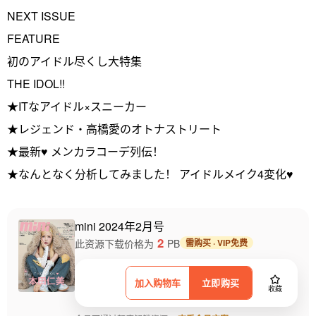
NEXT ISSUE
FEATURE
初のアイドル尽くし大特集
THE IDOL!!
★ITなアイドル×スニーカー
★レジェンド・高橋愛のオトナストリート
★最新♥ メンカラコーデ列伝！
★なんとなく分析してみました！ アイドルメイク4変化♥
mini 2024年2月号
2
此资源下载价格为
PB
需购买 · VIP免费
加入购物车
立即购买
收藏