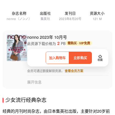
杂志名称
出版社
发刊日
资源大小
nonno（ノンノ）
集英社
2023年8月20号
121 M
nonno 2023年 10月号
2
此资源下载价格为
PB
需购买 · VIP免费
加入购物车
立即购买
收藏
会员可通过额度解锁资源，
查看会员方案
展开信息
少女流行经典杂志
经典的月刊时尚杂志，由日本集英社出版，主要针对20岁前