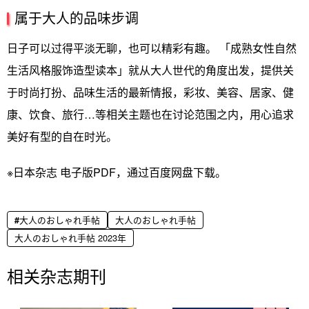
属于大人的品味步调
日子可以过得平淡无聊，也可以精彩有趣。 「成熟女性自然
生活风格服饰造型读本」就从大人世代的角度出发，提供关
于时尚打扮、品味生活的最新情报，彩妆、美容、居家、健
康、饮食、旅行…等相关主题也在讨论范围之内，用心追求
美好有型的自在时光。
※日本杂志 电子版PDF，通过百度网盘下载。
大人のおしゃれ手帖
大人のおしゃれ手帖
大人のおしゃれ手帖 2023年
相关杂志期刊