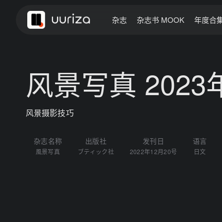
杂志
杂志书 MOOK
年度合
风景写真 2023
风景摄影技巧
杂志名称
出版社
发刊日
语言
風景写真
ブティック社
2022年12月20号
日文