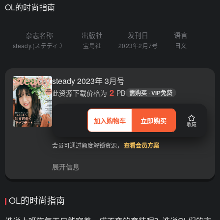
OL的时尚指南
杂志名称
出版社
发刊日
语言
steady.(ステディ.）
宝島社
2023年2月7号
日文
steady 2023年 3月号
2
此资源下载价格为
PB
需购买 · VIP免费
加入购物车
立即购买
收藏
会员可通过额度解锁资源，
查看会员方案
展开信息
OL的时尚指南