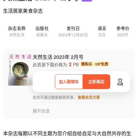
生活居家美食杂志
杂志名称
出版社
发刊日
语言
参考价
天然生活
扶桑社
2022年12月20日
日文
820円
天然生活 2023年 2月号
2
此资源下载价格为
PB
需购买 · VIP免费
加入购物车
立即购买
收藏
会员可通过额度解锁资源，
查看会员方案
展开信息
本杂志每期以不同主题为您介绍自给自足与大自然共存的生