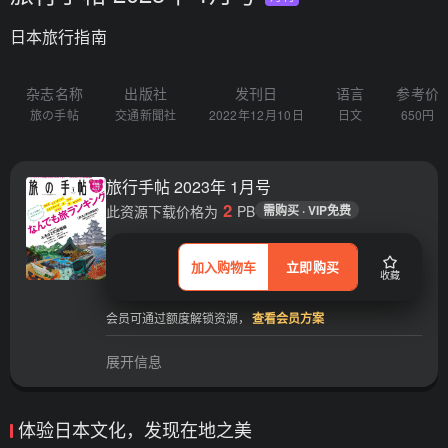
日本旅行指南
杂志名称
出版社
发刊日
语言
参考价
旅の手帖
交通新聞社
2022年12月10日
日文
650円
旅行手帖 2023年 1月号
2
此资源下载价格为
PB
需购买 · VIP免费
加入购物车
立即购买
收藏
会员可通过额度解锁资源，
查看会员方案
展开信息
体验日本文化，发现在地之美