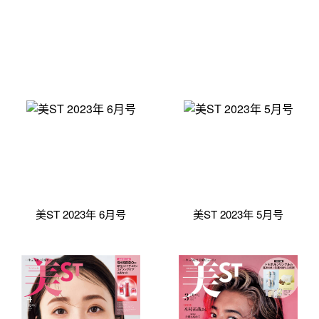
美ST 2023年 6月号
美ST 2023年 5月号