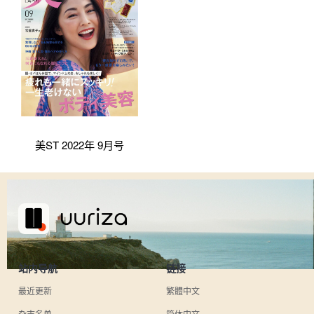
美ST 2022年 9月号
站内导航
链接
最近更新
繁體中文
杂志名单
简体中文