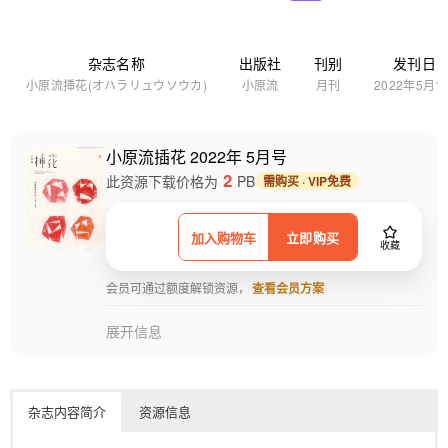
杂志名称
出版社
刊别
发刊日
小原流挿花(オハラリュウソウカ)
小原流
月刊
2022年5月1
小原流插花 2022年 5月号
2
此资源下载价格为
PB
需购买 · VIP免费
加入购物车
立即购买
收藏
会员可通过额度解锁资源，
查看会员方案
展开信息
杂志内容简介
资源信息