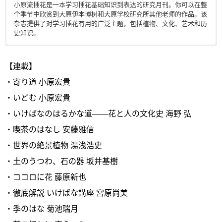
小原流插花是一本学习插花基础知识到表达的研究月刊。你可以在整
个季节中欣赏到大原伊本博树和大原学校研究所其他老师的作品。该
杂志提供了对学习插花有用的广泛主题，包括植物、文化、艺术和历
史知识。
电子版日本杂志，PDF 格式，通过百度网盘下载。
【連載】
・寄り道 小原宏貴
・いどむ 小原宏貴
・いけばなのはるかな道――花と人の文化史 海野 弘
・喫茶のはなし 安藤雅信
・世界の絶景植物 湯浅浩史
・土のうつわ、石の器 坂井基樹
・ココロに花 藤原新也
・徹底解説 いけばな講座 宮原尚美
・季のはな 菊池瑞月