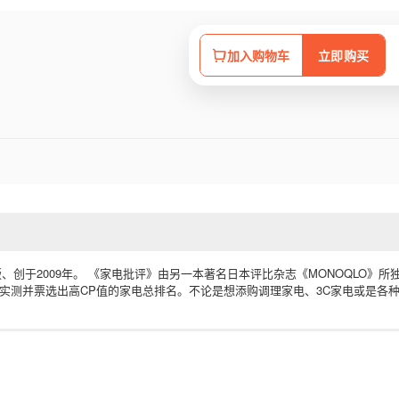
加入购物车
立即购买
创于2009年。 《家电批评》由另一本著名日本评比杂志《MONOQLO》所
实测并票选出高CP值的家电总排名。不论是想添购调理家电、3C家电或是各