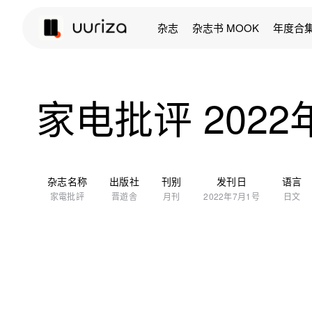
杂志
杂志书 MOOK
年度合
家电批评 2022
杂志名称
出版社
刊别
发刊日
语言
家電批評
晋遊舎
月刊
2022年7月1号
日文