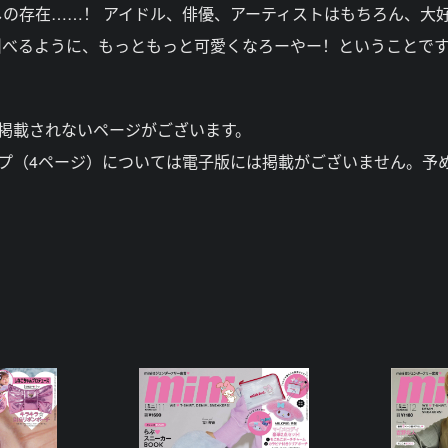
の存在……！ アイドル、俳優、アーティストはもちろん、大
叫べるように、もっともっと可愛くなろーやー！ということで
掲載されないページがございます。
プ（4ページ）については電子版には掲載がございません。予