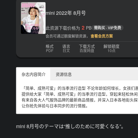
mini 2022年 8月号
2
此资源下载价格为
PB
需购买 · VIP免费
会员可通过额度解锁资源，
查看会员方案
格式
语言
下载方式
解锁额度
PDF
日文
百度网盘
10点
杂志内容简介
资源信息
「简单、成熟可爱」的当季流行造型 不论年龄如何增长，女孩们喜
提供给大家「简单、成熟可爱」的当季流行造型，穿起来轻松休闲
有来自各大人气服饰品牌的最新商品情报，并深入日本各地街头探
让你抢先体验与日本同步的流行情报。
电子版日本杂志，PDF 格式，通过百度网盘下载。
mini 8月号のテーマは“推しのために可愛くなる”。