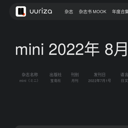
杂志
杂志书 MOOK
年度合
mini 2022年 8
杂志名称
出版社
刊别
发刊日
语
mini（ミニ）
宝島社
月刊
2022年7月1号
日文