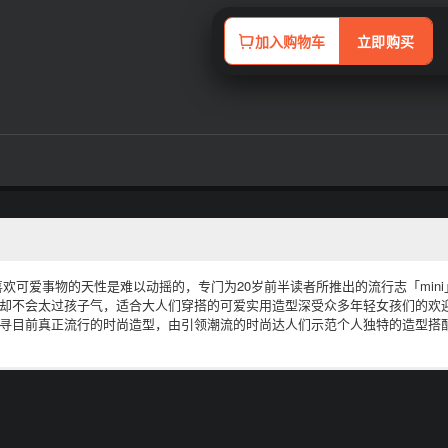
加入购物车
立即购买
欢可爱事物的天性是难以动摇的，专门为20岁前半读者所推出的流行志「mini
却不会太过孩子气，适合大人们穿搭的可爱实用造型深受众多年轻女孩们的欢
寻目前真正流行的时尚造型，由引领潮流的时尚达人们示范个人独特的造型搭