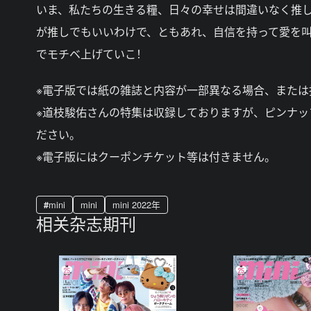
いま、私たちの生きる糧、日々の幸せは間違いなく推し
が推しでもいいわけで、ともあれ、自信を持って愛を
でモチベ上げていこ！
※電子版では紙の雑誌と内容が一部異なる場合、または
※道枝駿佑さんの特集は収録しておりますが、ピンナッ
ださい。
※電子版にはクーポンチケット等は付きません。
mini
mini
mini 2022年
相关杂志期刊