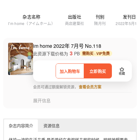
杂志名称
出版社
刊别
发刊日
I’m home（アイムホーム）
商店建築社
隔月刊
2022年5月1
im home 2022年 7月号 No.118
3
此资源下载价格为
PB
需购买 · VIP免费
加入购物车
立即购买
收藏
会员可通过额度解锁资源，
查看会员方案
展开信息
杂志内容简介
资源信息
体验一流的生活品质 是否曾经在参观样品屋的时候，暗暗地想要参