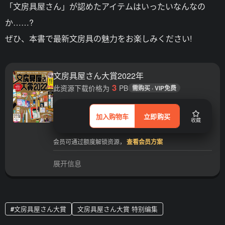
「文房具屋さん」が認めたアイテムはいったいなんなの
か……?
ぜひ、本書で最新文房具の魅力をお楽しみください!
文房具屋さん大賞2022年
3
此资源下载价格为
PB
需购买 · VIP免费
加入购物车
立即购买
收藏
会员可通过额度解锁资源，
查看会员方案
展开信息
文房具屋さん大賞
文房具屋さん大賞 特别编集