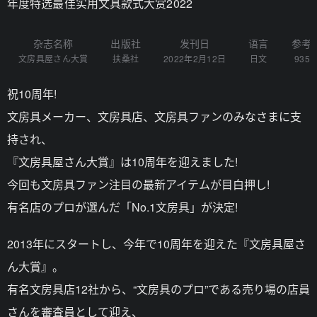
年度特选最佳实用文具款式大赏2022
杂志名称
出版社
发刊日
语言
参考
文房具屋さん大賞
扶桑社
2022年2月12日
日文
935
祝10周年!
文房具メーカー、文房具店、文房具ファンのみなさまに支
持され、
『文房具屋さん大賞』は10周年を迎えました!
今回も文房具ファン注目の最新アイテムが目白押し!
有名店のプロが選んだ「No.1文房具」が決定!
2013年にスタートし、今年で10周年を迎えた『文房具屋さ
ん大賞』。
有名文房具店12社から、“文房具のプロ”である売り場の店員
さんを審査員として迎え、