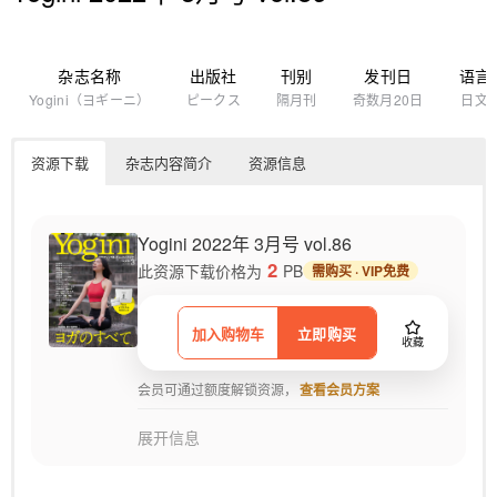
杂志名称
出版社
刊别
发刊日
语言
Yogini（ヨギーニ）
ピークス
隔月刊
奇数月20日
日文
资源下载
杂志内容简介
资源信息
Yogini 2022年 3月号 vol.86
2
此资源下载价格为
PB
需购买 · VIP免费
加入购物车
立即购买
收藏
会员可通过额度解锁资源，
查看会员方案
展开信息