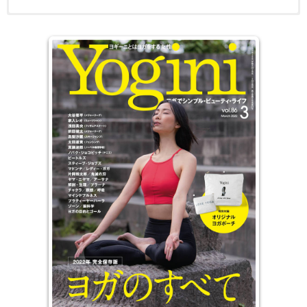
瑜伽界的意见领袖杂志！简单的瑜伽美容生活！不仅是姿势，还很清
电子版日本杂志，PDF 格式，通过百度网盘下载。
楚地说明了世界观。实现了不输给模式杂志的繁忙期的杂志封面制作
的MUKU。读者自不必说，也能引起相关人员的共鸣，是业界的意见
领袖杂志。内容、视觉效果的高质量在如今已成为瑜伽发达国家的欧
美也受到好评。