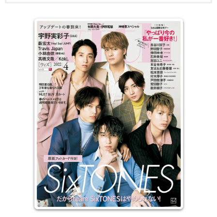
新都会女性的时尚指南，长久以来WITH所强调的自然俐落风格，已
电子版日本杂志，PDF 格式，通过百度网盘下载。
经是年轻女性争相仿效的指标。除了丰富多样的单元与精致版面设计
之外，新鲜题材、流行相关报导与生活趣味话题，更是WITH拥获日
本女性青睐的原因。还有不断强调女性活泼可爱的俏丽形象、以及都
会女性必知的生活情报、意想不到的资讯，这本杂志都会毫不遗漏的
告诉你正确流行趋势答案。