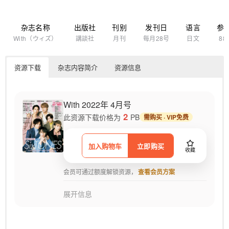
杂志名称
出版社
刊别
发刊日
语言
参
With（ウィズ）
講談社
月刊
每月28号
日文
88
资源下载
杂志内容简介
资源信息
With 2022年 4月号
2
此资源下载价格为
PB
需购买 · VIP免费
加入购物车
立即购买
收藏
会员可通过额度解锁资源，
查看会员方案
展开信息