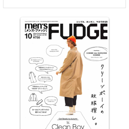
多种STYLE的风华典范 爵士的雅痞、永不妥协的摇滚；美式的古典
电子版日本杂志，PDF 格式，通过百度网盘下载。
传统、英伦的学院…，对于流行敏锐的你而言，自己最适合喜好哪种
风格呢？不论哪一种风格STYLE，本杂志都将带领读者深入了解如
何穿出各风格的精髓典范，且每期皆以不同的风格切入，提供该风格
道地的穿搭示范、衣着新款。且每期皆会特设单元网罗潮流圣品，举
凡深冬最百搭的外套、秋天最适的长裤、或是画龙点睛般的小物精
选、展现男性风尚品味的鞋款…等等，让读者穿出符合自己的内敛气
质。