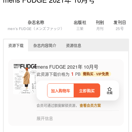
杂志名称
出版社
刊别
发刊日
men’s FUDGE（メンズファッジ）
三栄
月刊
25号
资源下载
杂志内容简介
资源信息
mens FUDGE 2021年 10月号
1
此资源下载价格为
PB
需购买 · VIP免费
加入购物车
立即购买
收藏
会员可通过额度解锁资源，
查看会员方案
展开信息