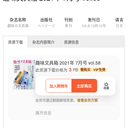
杂志名称
出版社
刊别
发刊日
语言
趣味の文具箱
ヘリテージ
季刊
3,6,9,12的10号
日文
资源下载
杂志内容简介
资源信息
趣味文具箱 2021年 7月号 vol.58
3
此资源下载价格为
PB
需购买 · VIP免费
加入购物车
立即购买
收藏
会员可通过额度解锁资源，
查看会员方案
展开信息