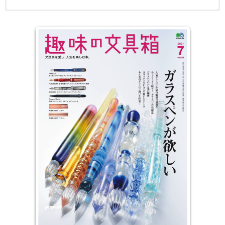
手写的美好乐趣 在这个敲键盘比手写快，握滑鼠的时间比握笔还要
电子版日本杂志，PDF 格式，通过百度网盘下载。
多的时代，还是有许多人不愿放弃手写的乐趣。毕竟效率不是生活里
的唯一追求，一点情调、一点浪漫，还有随意走笔的自由度，都有一
种无可取代的魅力，在这种情况之下，对纸笔的依赖自然不减反增，
期待更独特的书写体验。趣味文具是以传达手写乐趣和书写文具的魅
力季刊。每年出版四次（三月、六月、九月、十二月）。