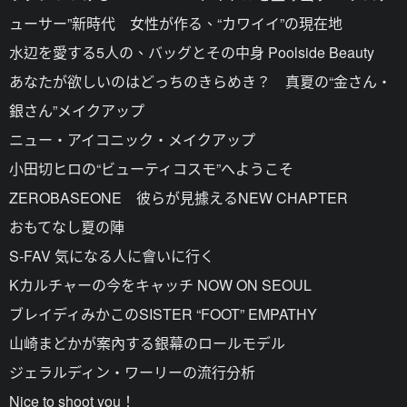
ューサー”新時代 女性が作る、“カワイイ”の現在地
水辺を愛する5人の、バッグとその中身 Poolside Beauty
あなたが欲しいのはどっちのきらめき？ 真夏の“金さん・
銀さん”メイクアップ
ニュー・アイコニック・メイクアップ
小田切ヒロの“ビューティコスモ”へようこそ
ZEROBASEONE 彼らが見據えるNEW CHAPTER
おもてなし夏の陣
S-FAV 気になる人に會いに行く
Kカルチャーの今をキャッチ NOW ON SEOUL
ブレイディみかこのSISTER “FOOT” EMPATHY
山崎まどかが案內する銀幕のロールモデル
ジェラルディン・ワーリーの流行分析
Nice to shoot you！