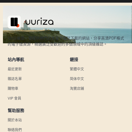
UU日雜是一個提供熱門日本電子雜誌下載的網站，分享高清PDF格式
的電子版資源，精選廣泛受歡迎的多個領域中的頂級雜誌。
站內導航
鏈接
最近更新
繁體中文
雜誌名單
简体中文
購物車
淘寶店鋪
VIP 會員
幫助服務
關於本站
聯絡我們