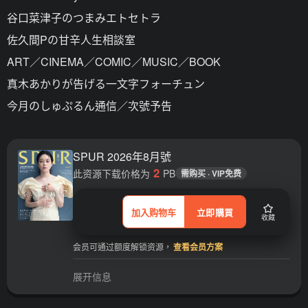
谷口菜津子のつまみエトセトラ
佐久間Pの甘辛人生相談室
ART／CINEMA／COMIC／MUSIC／BOOK
真木あかりが告げる一文字フォーチュン
今月のしゅぷるん通信／次號予告
SPUR 2026年8月號
2
此资源下载价格为
PB
需购买 · VIP免费
加入购物车
立即購買
收藏
会员可通过额度解锁资源，
查看会员方案
展开信息