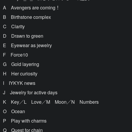
A Avengers are coming！
B Birthstone complex
C Clarity
D Drawn to green
E Eyewear as jewelry
F Force10
G Gold layering
H Her curiosity
I IYKYK news
J Jewelry for active days
K Key／L Love／M Moon／N Numbers
O Ocean
P Play with charms
Q Quest for chain