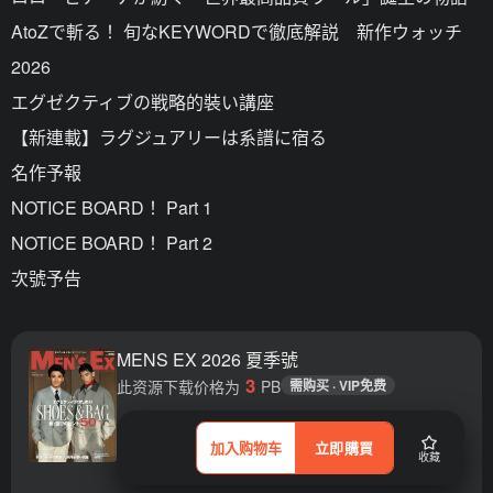
AtoZで斬る！ 旬なKEYWORDで徹底解説 新作ウォッチ
2026
エグゼクティブの戦略的裝い講座
【新連載】ラグジュアリーは系譜に宿る
名作予報
NOTICE BOARD！ Part 1
NOTICE BOARD！ Part 2
次號予告
MENS EX 2026 夏季號
3
此资源下载价格为
PB
需购买 · VIP免费
加入购物车
立即購買
收藏