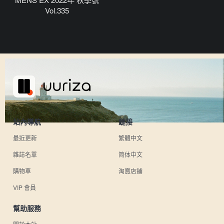
Vol.335
站內導航
鏈接
最近更新
繁體中文
雜誌名單
简体中文
購物車
淘寶店鋪
VIP 會員
幫助服務