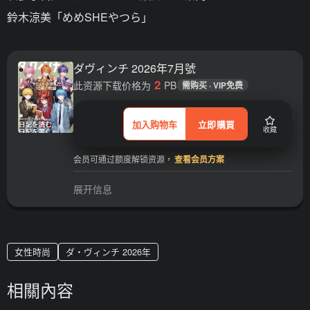
鈴木涼美「めめSHEやつら」
ダヴィンチ 2026年7月號
2
此资源下载价格为
PB
需购买 · VIP免费
加入购物车
立即購買
收藏
会员可通过额度解锁资源，
查看会员方案
展开信息
女性時尚
ダ・ヴィンチ 2026年
相關內容