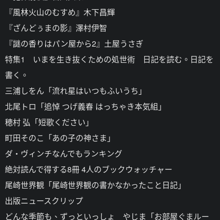
『風林火山のむすめ』木下昌輝
『ざんどぅまの影』澤村伊智
『謎の香りはパン屋から2』土屋うさぎ
特集1 いまを生き抜くための処世術 日記を読む。日記を
書く。
三浦しをん「流れ星はいつもふいうち」
北尾トロ「追悼 つげ義春 はっちゃき本気組」
穂村 弘「短歌ください」
町田そのこ「あの子の神さま」
ダ・ヴィンチなんでもランキング
絶対読んで得する8冊 4人のブックウォッチャー
尾崎世界観「尾崎世界観の書かなかったこと日記」
出版ニュースクリップ
どんな季節も、ずっといっしょ やじま「お部屋ぐまルー