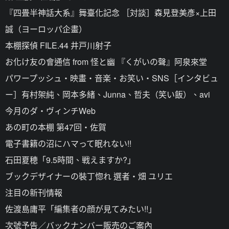
『四畳半神話大系』舞臺化記念 ［対談］森見登美彥×上田
誠（ヨーロッパ企畫）
本棚探偵 FILE.44 井戸川射子
お化け友の會通信 from 怪と幽 『くがいの聲』阿泉來堂
パワープッシュ・映畫・音楽・お笑い・SNS［インタビュ
ー］有村架純、岡本多緒、Junna、哲夫（笑い飯）、avi
今月のダ・ヴィンチWeb
あの町の本棚 第47回・佐賀
電子書籍の沼にハマって眠れない!!
石田夏穂「9.5時間、戦えますか?」
ブックデザイナーの裝丁惚れ 選者・畑 ユリエ
注目の新刊情報
佐渡島庸平「編集者の顔が見てみたい!!」
次號予告／バックナンバー販売のご案內