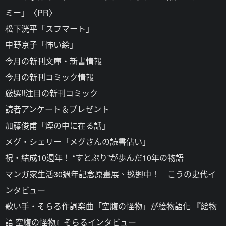
ミー」〈PR〉
松下洸平「スフマート」
中野京子「怖い絵」
今月の新刊文庫・新書情報
今月の新刊コミック情報
厳選!!注目の新刊コミック
読者アンケート＆プレゼント
加藤俊甫「煙の中に在る話」
メグ・シェリー「メグさんの読書佔い」
祝・結成10週年！ “すとぷり”が歩んだ10年の物語
マンガ家生活30週年記念原畫展、巡迴中！ こうの史代イ
ンタビュー
歌い手・そらる作詞楽曲「空腹の怪物」が絵物語化 『絵物
語 空腹の怪物』そらるインタビュー