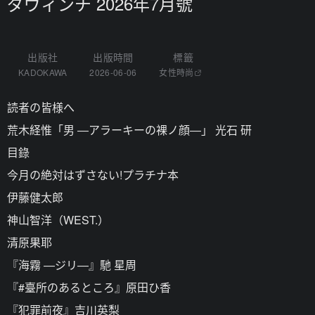
ダヴィンチ 2026年7月號
出版社
出版時間
標籤
KADOKAWA
2026-06-06
女性時尚
読者の皆様へ
荒木経惟「男 ―アラーキーの裸ノ顔―」 光石 研
目錄
今月の絶対はずさない!プラチナ本
伊藤健太郎
神山智洋（WEST.）
清原果耶
『海霧 ―ジリ―』馳 星周
『#臺所のあるところ』原田ひ香
『犯罪前夜』吉川英梨