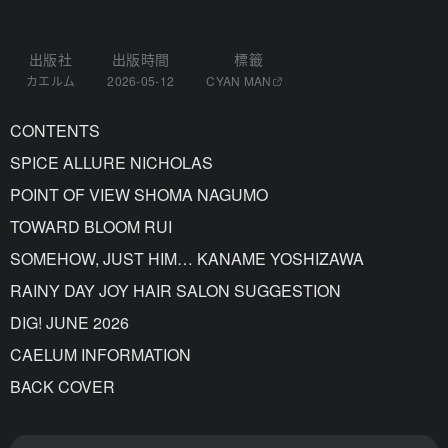
出版社
出版時間
標籤
カエルム
2026-05-12
CYAN MAN
CONTENTS
SPICE ALLURE NICHOLAS
POINT OF VIEW SHOMA NAGUMO
TOWARD BLOOM RUI
SOMEHOW, JUST HIM… KANAME YOSHIZAWA
RAINY DAY JOY HAIR SALON SUGGESTION
DIG! JUNE 2026
CAELUM INFORMATION
BACK COVER