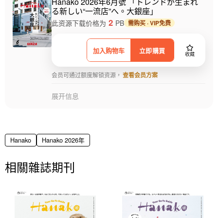
Hanako 2026年6月號 「トレンドが生まれ
る新しい“一流店”へ。大銀座」
2
此资源下载价格为
PB
需购买 · VIP免费
加入购物车
立即購買
收藏
会员可通过额度解锁资源，
查看会员方案
展开信息
Hanako
Hanako 2026年
相關雜誌期刊