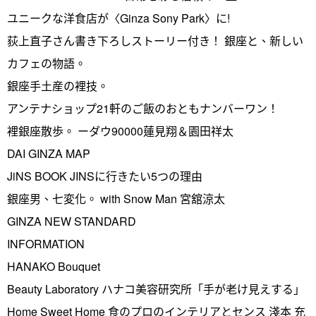
ユニークな洋食店が〈Ginza Sony Park〉に!
荻上直子さん書き下ろしストーリー付き！ 銀座と、新しい
カフェの物語。
銀座手土産の裡技。
アンテナショップ21軒のご飯のおともナンバーワン！
裡銀座散歩。 ーダウ90000蓮見翔＆園田祥太
DAI GINZA MAP
JiNS BOOK JINSに行きたい5つの理由
銀座男、七変化。 with Snow Man 宮舘涼太
GINZA NEW STANDARD
INFORMATION
HANAKO Bouquet
Beauty Laboratory ハナコ美容研究所「手が老け見えする」
Home Sweet Home 食のプロのインテリアとセンス 淺本 充