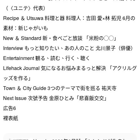
（〈ユニテ〉代表）
Recipe ＆ Utsuwa 料理と器 料理人：吉田 愛×林 拓児 6月の
素材：新じゃがいも
New ＆ Standard 新・食べごと放談 「米粉の◯◯」
Interview もっと知りたい、あの人のこと 北川景子（俳優）
Entertainment 観る、読む、行く、聴く
Lifehack Journal 気になるお悩みまるっと解決 「アクリルグ
ッズを作る」
Town ＆ City Guide 3つのテーマで街を巡る 祐天寺
Next Issue 次號予告 金原ひとみ「悲喜飯交交」
広告6
裡表紙