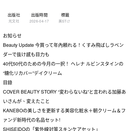
出版社
出版時間
標籤
光文社
2026-04-17
美ST
お知らせ
Beauty Update 今買って年內頼れる！くすみ飛ばしラベン
ダーで抜け感も目力も
40代50代のための今月の一択！ ヘレナ ルビンスタインの
“糖化リカバー”デイクリーム
目錄
COVER BEAUTY STORY “変わらないね”と言われる加藤あ
いさんが、変えたこと
KANEBOの美しさを更新する美容化粧水＋朝クリーム＆フ
ァンデ新時代の名品セット!
SHISEIDOの「紫外線対策スキンケアセット」