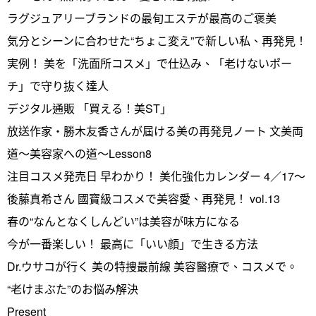
ラグジュアリーブランドの最旬エステが最高のご褒美
気分とシーンに合わせた“ちょこ変え”で新しい私、再発見！
実例！ 美を「洗面所コスメ」で仕込み、「老けないポー
チ」で守り抜く達人
デジタル通販 「買える！美ST」
放送作家・勝木友香さんが屆ける美の再発見ノート 文美両
道～美容家への道～Lesson8
注目コスメ発売日 早わかり！ 美化強化カレンダー 4／17～
後藤真希さん 國寶級コスメで美容愛、再発見！ vol.13
春の“なんとなくしんどい”は美容が味方になる
今が一番楽しい！ 最高に「いい顔」で生きる方法
Dr.ウサコが行く 美の特捜最前線 美容醫療で、コスメで。
“老けまぶた”のお悩み解決
Present