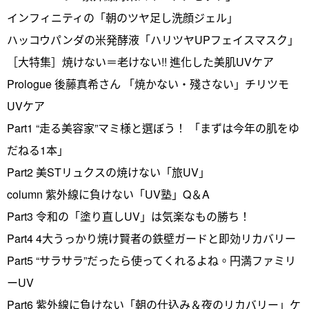
インフィニティの「朝のツヤ足し洗顔ジェル」
ハッコウパンダの米発酵液「ハリツヤUPフェイスマスク」
［大特集］焼けない＝老けない!! 進化した美肌UVケア
Prologue 後藤真希さん 「焼かない・殘さない」チリツモ
UVケア
Part1 “走る美容家”マミ様と選ぼう！ 「まずは今年の肌をゆ
だねる1本」
Part2 美STリュクスの焼けない「旅UV」
column 紫外線に負けない「UV塾」Q＆A
Part3 令和の「塗り直しUV」は気楽なもの勝ち！
Part4 4大うっかり焼け賢者の鉄壁ガードと即効リカバリー
Part5 “サラサラ”だったら使ってくれるよね。円満ファミリ
ーUV
Part6 紫外線に負けない「朝の仕込み＆夜のリカバリー」ケ