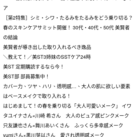
ア
［第2特集］シミ・シワ・たるみをたるみをどう乗り切る？
春のスキンケアサミット開催！ 30代・40代・50代 美賢者
の結論
美賢者が導き出した取り入れるべき逸品
＼教えて！／美ST3姉妹のSSTケア24時
美ST 定期購読するなら今！
美ST部 部員募集中！
カバー力、ツヤ、ハリ、透明感…、大人の肌に欲しい要素
はベースメイクで取り入れる！
はじめまして！の春を乗り切る「大人可愛いメーク」 イワ
タユイナさん×川崎 希さん 大人のピュア感ピンクメーク
只友謙也さん×舞川あいくさん ふっくら多幸感メーク
yumiさん×黒川芽以さん 愛され透明感メーク