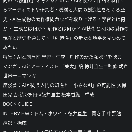
間の「創造性」を考えるために、AIを使って作品を製作す
るアーティストや研究者、機械と人間の創造性をめぐる歴
史、AI生成物の著作権問題などを取り上げる。學習とは何
か？ 生成とは何か？ 創作とは何か？ AI技術と人間の製作の
現在と歴史を通して、「創造性」の新たな地平を見つめて
みたい。
特集：AIと創造性 學習、生成、創作の新たな地平を探る
マンガ：AIとアーティスト 「美大」編 徳井直生＝監修 朝倉
世界一＝マンガ
座談會：AIが問う人間の知性と「小さなAI」の可能性 久保
田晃弘×清水知子×徳井直生 松本香織＝構成
BOOK GUIDE
INTERVIEW：トム・ホワイト 徳井直生＝聞き手 中野勉＝
翻訳・構成