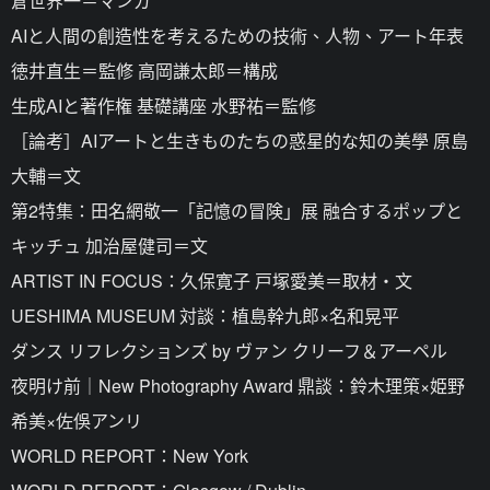
倉世界一＝マンガ
AIと人間の創造性を考えるための技術、人物、アート年表
徳井直生＝監修 高岡謙太郎＝構成
生成AIと著作権 基礎講座 水野祐＝監修
［論考］AIアートと生きものたちの惑星的な知の美學 原島
大輔＝文
第2特集：田名網敬一「記憶の冒険」展 融合するポップと
キッチュ 加治屋健司＝文
ARTIST IN FOCUS：久保寛子 戸塚愛美＝取材・文
UESHIMA MUSEUM 対談：植島幹九郎×名和晃平
ダンス リフレクションズ by ヴァン クリーフ＆アーペル
夜明け前｜New Photography Award 鼎談：鈴木理策×姫野
希美×佐俁アンリ
WORLD REPORT：New York