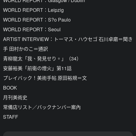
WORLD REPORT：Glasgow / Dublin
WORLD REPORT：Leipzig
WORLD REPORT：S?o Paulo
WORLD REPORT：Seoul
ARTIST INTERVIEW：トーマス・ハウセゴ 石川卓磨＝聞き
手 田村かのこ＝通訳
青柳龍太「我、発見せり。」（34）
安藤裕美「前衛の燈火」第11話
プレイバック！美術手帖 原田裕規＝文
BOOK
月刊美術史
常備店リスト／バックナンバー案內
STAFF