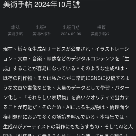
美術手帖 2024年10月號
雜誌
出版社
出版日期
標籤
美術手帖
美術出版社
2024-09-06
美術手帖
現在、様々な生成AIサービスが公開され、イラストレーシ
ョン、文章、音楽、映像などのデジタルコンテンツを「生
成」することが容易になっている。そのような生成AIは、
既存の創作物、または私たちが日常的にSNSに投稿するよ
うな文章や畫像などを、大量のデータとして學習・パター
ン化し、「それらしい表現物」を高いクオリティで出力す
ることが可能だ。そのため、AIによる生成物は、倫理面や
権利処理において多くの議論を呼んでいる。本特集では、
生成AIがアーティストの製作にもたらすもの、そしてAIと人