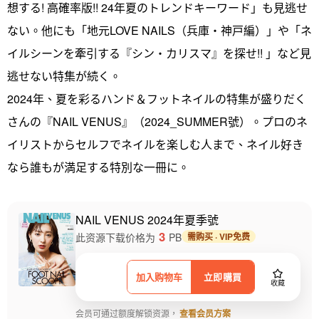
想する! 高確率版!! 24年夏のトレンドキーワード」も見逃せ
ない。他にも「地元LOVE NAILS（兵庫・神戸編）」や「ネ
イルシーンを牽引する『シン・カリスマ』を探せ!! 」など見
逃せない特集が続く。
2024年、夏を彩るハンド＆フットネイルの特集が盛りだく
さんの『NAIL VENUS』（2024_SUMMER號）。プロのネ
イリストからセルフでネイルを楽しむ人まで、ネイル好き
なら誰もが満足する特別な一冊に。
NAIL VENUS 2024年夏季號
3
此资源下载价格为
PB
需购买 · VIP免费
加入购物车
立即購買
收藏
会员可通过额度解锁资源，
查看会员方案