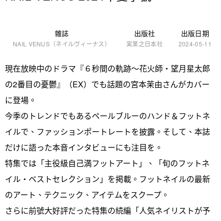
雜誌
出版社
出版日期
NAIL VENUS（ネイルヴィーナス）
実業之日本社
2024-05-11
現在放映中のドラマ『６秒間の軌跡～花火師・望月星太郎
の2番目の憂鬱』（EX）でも話題の宮本茉由さんがカバー
に登場。
今季のトレンドでもあるペールブルーのハンド＆フットネ
イルで、ファッションポートレートを披露。そして、本誌
だけに語った本音インタビューにも注目を。
特集では「主役級自己満フットアート」、「旬のフットネ
イル・ベストセレクション」を掲載。フットネイルの最新
のアート、テクニック、アイテムをスクープ。
さらに前號大好評だった特集の続編「人気ネイリストが予