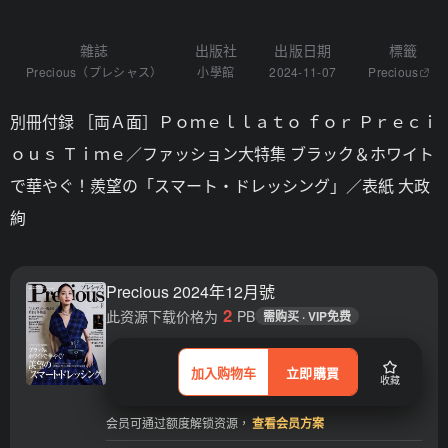
雜誌
出版社
出版日期
標籤
Precious（プレシャス）
小學館
2024-11-07
Precious
別冊付録 ［両Ａ面］Ｐｏｍｅｌｌａｔｏ ｆｏｒ Ｐｒｅｃｉ
ｏｕｓ Ｔｉｍｅ／ファッション大特集 ブラック＆ホワイト
で華やぐ！羨望の「スマート・ドレッシング」／表紙 大政
絢
Precious 2024年12月號
2
此资源下载价格为
PB
需购买 · VIP免费
加入购物车
立即購買
收藏
会员可通过额度解锁资源，
查看会员方案