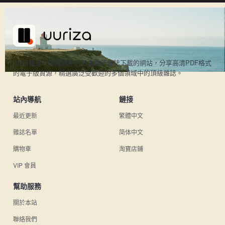
UU日雜是一個提供熱門日本電子雜誌下載的網站，分享高清PDF格式
的電子版資源，精選廣泛受歡迎的多個領域中的頂級雜誌。
站內導航
鏈接
最近更新
繁體中文
雜誌名單
简体中文
購物車
淘寶店鋪
VIP 會員
幫助服務
關於本站
聯絡我們