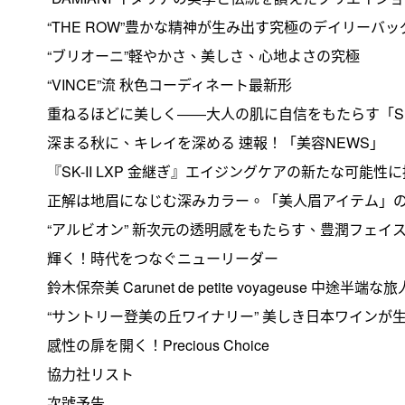
“THE ROW”豊かな精神が生み出す究極のデイリーバッ
“ブリオーニ”軽やかさ、美しさ、心地よさの究極
“VINCE”流 秋色コーディネート最新形
重ねるほどに美しく――大人の肌に自信をもたらす「S
深まる秋に、キレイを深める 速報！「美容NEWS」
『SK-II LXP 金継ぎ』エイジングケアの新たな可能性
正解は地眉になじむ深みカラー。「美人眉アイテム」
“アルビオン” 新次元の透明感をもたらす、豊潤フェイ
輝く！時代をつなぐニューリーダー
鈴木保奈美 Carunet de petite voyageuse 中途半端
“サントリー登美の丘ワイナリー” 美しき日本ワインが
感性の扉を開く！Precious Choice
協力社リスト
次號予告