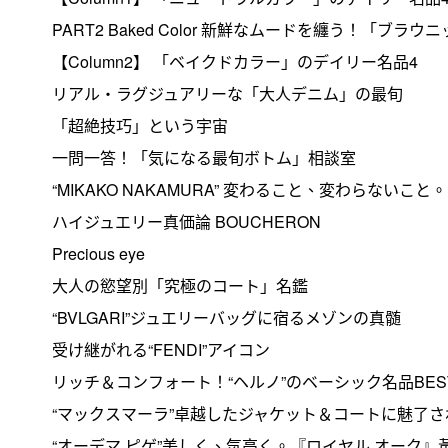
PART2 Baked Color 新鮮なムードを纏う！「ブラ
【Column2】 「ベイクドカラー」のデイリー名品4
リアル・ラグジュアリーな「大人デニム」の最旬
「超絶技巧」という宇宙
一問一答！「気になる最旬ボトム」相談室
“MIKAKO NAKAMURA” 変わること、変わらないこと。
ハイジュエリー真価論 BOUCHERON
Precious eye
大人の慾望別「究極のコート」名鑑
“BVLGARI”ジュエリーバッグに宿るメゾンの真髄
受け継がれる“FENDI”アイコン
リッチ＆コンフォート！“ヘルノ”のベーシック名品BES
“マックスマーラ”卓越したジャケット＆コートに魅了さ
“オーデマ ピゲ”美しく、気高く。『ロイヤル オーク