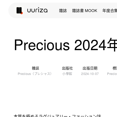
雜誌
雜誌書 MOOK
年度合
Precious 202
雜誌
出版社
出版日期
標
Precious（プレシャス）
小學館
2024-10-07
Preci
本質を極めるラグジュアリー・ファッション誌