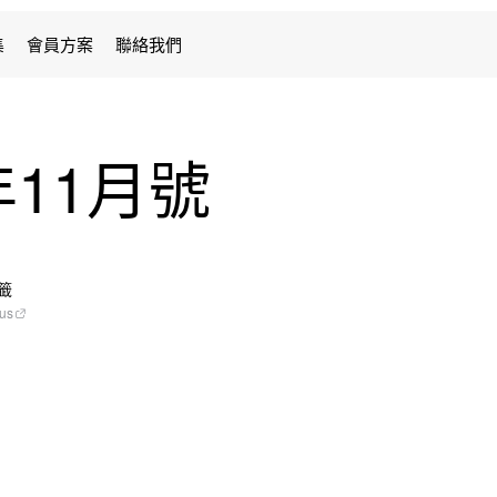
集
會員方案
聯絡我們
4年11月號
籤
ous