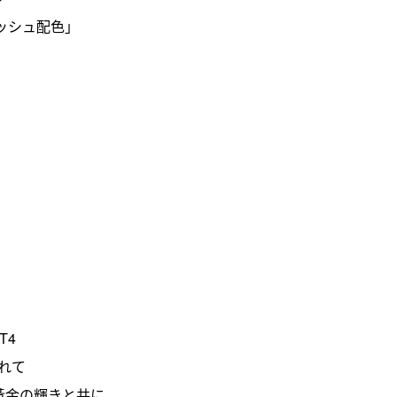
ウニッシュ配色」
T4
れて
』黃金の輝きと共に