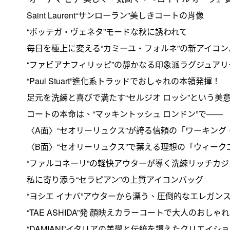
Saint Laurent“サンローラン”美しきコートの肖像
“ボッテガ・ヴェネタ”モードな秋に誘われて
毎日を極上に変える“カミーユ・フォルネ”の新アイコン
“ファビアナフィリッピ”の靜かなる印象派ラグジュアリ
“Paul Stuart”進化系トラッドでおしゃれの本領発揮！
足元を洗練と喜びで満たす“セルジオ ロッシ”という美
コートの本命は、“マッキントッシュ ロンドン”で――
〈A面〉“セオリーリュクス”が誇る信頼の「ワーキング
〈B面〉“セオリーリュクス”で葉える理想の「ウィーク
“ファルコネーリ”の軽快アウターが導く洗練リッチカジ
私に寄り添う“セラピアン”の上質アイコンバッグ
“ヨシエ イナバ”アウターから漂う、圧倒的なエレガン
“TAE ASHIDA”発 顔映えカラーコートで大人のおしゃ
“DAMIANI”イタリアの美學と伝統を讃えたクリエイシ