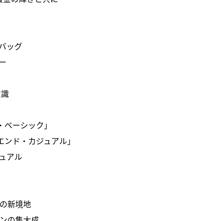
バッグ
ー
意識
・ベーシック」
エンド・カジュアル」
ュアル
ス
れの新境地
ョンの集大成