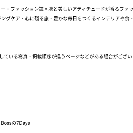
リー・ファッション誌。凜と美しいアティチュードが香るファ
ジングケア、心に殘る旅、豊かな毎日をつくるインテリアや食
。
グしている寫真、掲載順序が違うページなどがある場合がござい
」
Bossの7Days
4