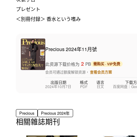
プレゼント
＜別冊付録＞ 香水という嗜み
Precious 2024年11月號
2
此资源下载价格为
PB
需购买 · VIP免费
会员可通过额度解锁资源，
查看会员方案
出版日期
格式
语言
下载方
2024年10月7日
PDF
日文
百度网盘｜Googl
Precious
Precious 2024年
相關雜誌期刊