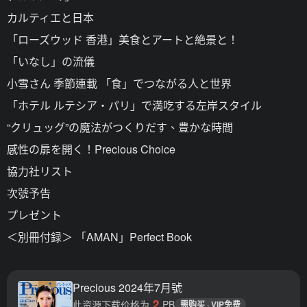
カルティエと日本
「ローズウッド 香港」美食とアートと絶景と！
「いなし」の流儀
小雪さん 季節連載 「食」でつながる人と世界
「ホテル ルテシア・パリ」で満吃する左岸スタイル
“クリュッグ”の魔法がつくりだす、豊かな時間
感性の扉を開く！Precious Choice
協力社リスト
次號予告
プレゼント
＜別冊付録＞ 「AMAN」Perfect Book
Precious 2024年7月號
2
此资源下载价格为
PB
需购买 · VIP免费