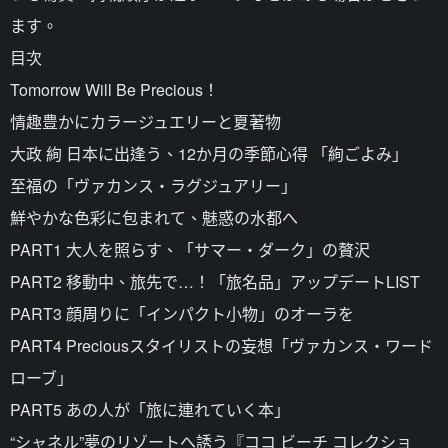
ます。
目次
Tomorrow Will Be Precious！
情趣豊かにカラージュエリーと夏著物
大政 絢 日本に出逢う、12か月の季節心得 「絢ごよみ」
至福の「ヴァカンス・ラグジュアリー」
鮮やかな色彩に包まれて、魅惑の水都へ
PART1 大人を照らす、「サマー・ダーク」の贅沢
PART2 移動中、旅先で…！「旅名品」アップデートLIST
PART3 顔周りに「インパクト小物」のオーラを
PART4 Preciousスタイリストの妄想「ヴァカンス・ワード
ローブ」
PART5 あの人が「旅に連れていく本」
“シャネル”夢のリゾートへ誘う『ココ ビーチ コレクショ