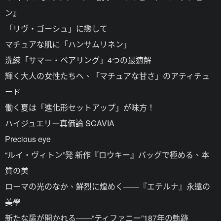
ン』
「リヴ・ゴーシュ」に戀して
マチュアな肌に「ハンサムリネン」
洗練「サマー・ペアリング」4つの最適解
輝く大人の女性たちへ、「マチュアな甘さ」のアティチュ
ード
働く夏は「進化形セットアップ」が味方！
ハイジュエリー真価論 SCAVIA
Precious eye
“ルイ・ヴィトン”発 新作『ロウキー』バッグで極める、本
質の美
ローマの光のなか、鮮烈に煌めく――『エテルナ』永遠の
美學
新たな扉が開かれる――“ティファニー”187年の軌跡