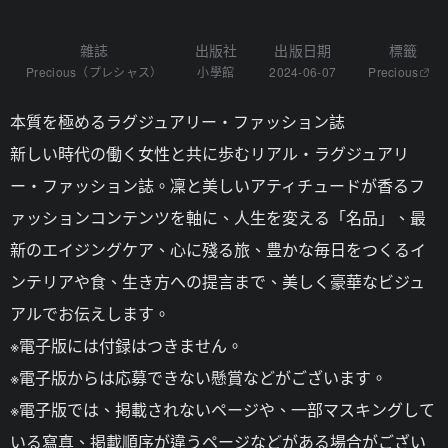
雜誌
出版社
出版日期
標籤
Precious（プレシャス）
小學館
2024-06-07
Precious
本質を極めるラグジュアリー・ファッション誌
新しい時代の働く女性と共に歩むリアル・ラグジュアリ
ー・ファッション誌。凜と美しいアティチュードが香るフ
ァッションコンテンツを軸に、人生を変える「名品」、最
新のエイジングケア、心に殘る旅、豊かな毎日をつくるイ
ンテリアや食、生き方への提言まで、美しく豪華なビジュ
アルでお伝えします。
※電子版には付録はつきません。
※電子版からは応募できない懸賞などがございます。
※電子版では、掲載されないページや、一部マスキングして
いる寫真、掲載順序が違うページなどがある場合がござい